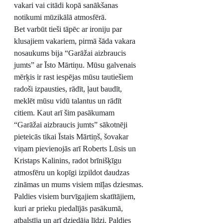
vakari vai citādi kopā sanākšanas 
notikumi mūzikālā atmosfērā.
Bet varbūt tieši tāpēc ar ironiju par 
klusajiem vakariem, pirmā šāda vakara 
nosaukums bija “Garāžai aizbraucis 
jumts” ar Īsto Mārtiņu. Mūsu galvenais 
mērķis ir rast iespējas mūsu tautiešiem 
radoši izpausties, rādīt, ļaut baudīt, 
meklēt mūsu vidū talantus un rādīt 
citiem. Kaut arī šim pasākumam 
“Garāžai aizbraucis jumts” sākotnēji 
pieteicās tikai Īstais Mārtiņš, šovakar 
viņam pievienojās arī Roberts Lūsis un 
Kristaps Kalinins, radot brīnišķīgu 
atmosfēru un kopīgi izpildot daudzas 
zināmas un mums visiem mīļas dziesmas.
Paldies visiem burvīgajiem skatītājiem, 
kuri ar prieku piedalījās pasākumā, 
atbalstīja un arī dziedāja līdzi. Paldies 