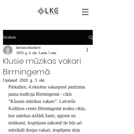
Ieraksts
latvianculturalcen
2019. g. 4. okt.
Lasīts 1 min
Klusie mūzikas vakari
Birmingemā
Updated:
2020. g. 3. okt.
Piektdien, 4.oktobra vakarpusē piedzima 
jauna tradīcija Birmingemā - cikls 
“Klusais mūzikas vakars”. Latviešu 
Kultūras centrs Birmingemā iesāka ciklu, 
kur satiekas dažādi žanri, apjomi un 
notikumi. Iespējams nākotnē tie būs arī 
mūzikāli dzejas vakari, iespējams deju 