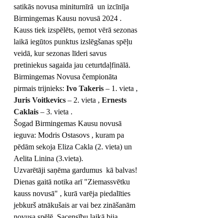
satikās novusa miniturnīrā  un izcīnīja 
Birmingemas Kausu novusā 2024 . 
Kauss tiek izspēlēts, ņemot vērā sezonas 
laikā iegūtos punktus izslēgšanas spēļu 
veidā, kur sezonas līderi savus 
pretiniekus sagaida jau ceturtdaļfinālā.
Birmingemas Novusa čempionāta 
pirmais trijnieks: 
Ivo Takeris
 – 1. vieta , 
Juris Voitkevics
 – 2. vieta , 
Ernests 
Caklais
 – 3. vieta .
Šogad Birmingemas Kausu novusā 
ieguva: Modris Ostasovs 
, kuram pa 
pēdām sekoja Eliza Cakla (2. vieta) un 
Aelita Linina (3.vieta).
Uzvarētāji saņēma gardumus 
 kā balvas!
Dienas gaitā notika arī "Ziemassvētku 
kauss novusā" 
, kurā varēja piedalīties 
jebkurš atnākušais ar vai bez zināšanām 
novusa spēlē. Sacensību laikā bija 