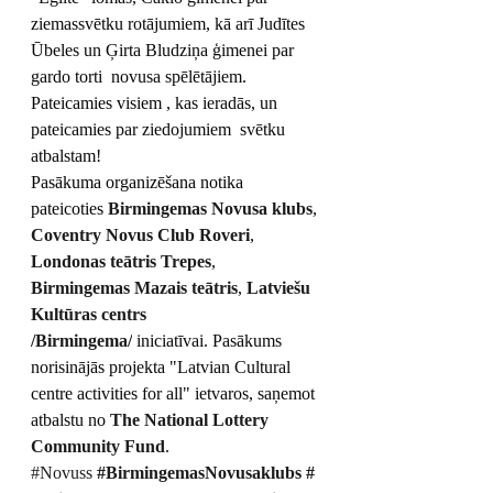
ziemassvētku rotājumiem, kā arī Judītes 
Ūbeles un Ģirta Bludziņa ģimenei par 
gardo torti  novusa spēlētājiem.
Pateicamies visiem 
, kas ieradās, un 
pateicamies par ziedojumiem  svētku 
atbalstam!
Pasākuma organizēšana notika 
pateicoties 
Birmingemas Novusa klubs
, 
Coventry Novus Club Roveri
, 
Londonas teātris Trepes
, 
Birmingemas Mazais teātris
, 
Latviešu 
Kultūras centrs 
/Birmingema/
 iniciatīvai. Pasākums 
norisinājās projekta "Latvian Cultural 
centre activities for all" ietvaros, saņemot 
atbalstu no 
The National Lottery 
Community Fund
.
#Novuss
#BirmingemasNovusaklubs
#