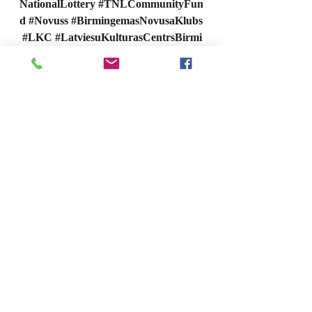
NationalLottery
#TNLCommunityFun
d
#Novuss
#BirmingemasNovusaKlubs
#LKC
#LatviesuKulturasCentrsBirmi
ngema
Lai visiem priecīgi Ziemassvētki 
 un 
Laimīgs Jaunais gads !
Vairāk foto: 
https://www.facebook.com/LatviesuKultu
rascentrs/posts/903857981919715