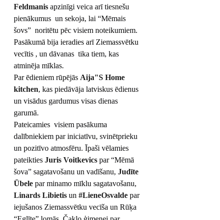
Feldmanis
 apzinīgi veica arī tiesnešu 
pienākumus  un sekoja, lai “Mēmais 
šovs”  noritētu pēc visiem noteikumiem.
Pasākumā bija ieradies arī Ziemassvētku 
vecītis 
, un dāvanas  tika tiem, kas 
atminēja mīklas.
Par ēdieniem rūpējās 
Aija"S Home 
kitchen
, kas piedāvāja latviskus ēdienus 
un visādus gardumus visas dienas 
garumā.
Pateicamies 
 visiem pasākuma 
dalībniekiem par iniciatīvu, svinētprieku 
un pozitīvo atmosfēru. Īpaši vēlamies 
pateikties 
Juris Voitkevics
 par “Mēmā 
šova” sagatavošanu un vadīšanu, 
Judīte 
Ūbele
 par minamo mīklu sagatavošanu, 
Linards Libietis
 un 
#LieneOsvalde
 par 
iejušanos Ziemassvētku vecīša un Rūķa 
“Eglīte” lomās, Čaklo ģimenei par 