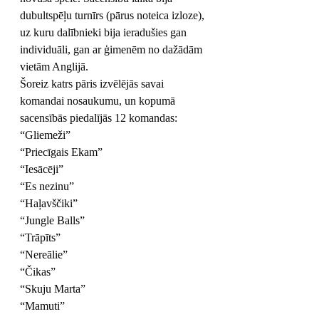
dubultspēļu turnīrs (pārus noteica izloze), 
uz kuru dalībnieki bija ieradušies gan 
individuāli, gan ar ģimenēm no dažādām 
vietām Anglijā.
Šoreiz katrs pāris izvēlējās savai 
komandai nosaukumu, un kopumā 
sacensībās piedalījās 12 komandas:
“Gliemeži”
“Priecīgais Ekam”
“Iesācēji”
“Es nezinu”
“Haļavščiki”
“Jungle Balls”
“Trāpīts”
“Nereālie”
“Čikas”
“Skuju Marta”
“Mamuti”