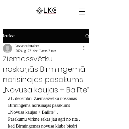
Ieraksts
latvianculturalcen
2024. g. 22. dec.
Lasīts 2 min
Ziemassvētku
noskaņās Birmingemā
norisinājās pasākums
„Novusa kaujas + Ballīte”
21. decembrī 
 Ziemassvētku noskaņās 
Birmingemā norisinājās pasākums 
„Novusa kaujas + Ballīte” .
Pasākumu virkne sākās jau agri no rīta 
, 
kad Birmingemas novusa kluba biedri 