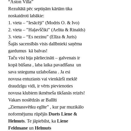
“Aston Villa”
Rezultātā pēc septiņām kārtām tika 
noskaidroti labākie:
1. vieta – "Iesācēji" (Modris O. & Ivo)
2. vieta – "Haļavščiki" (Aelita & Rinalds)
3. vieta – “Es nezinu” (Elīza & Juris)
Šajās sacensībās visis dalībnieki saņēma 
gardumus 
 kā balvas!
Taču visi bija pārliecināti – galvenais ir 
kopā būšana 
, laba laika pavadīšana  un 
sava snieguma uzlabošana . Ja esi 
novusa entuziasts vai vienkārši meklē 
draudzīgu vidi, ir vērts pievienoties 
novusa klubiem ikmēneša tikšanās reizēs!
Vakars noslēdzās ar Ballīti 
„Ziemassvētku eglīte” 
, kur par muzikālo 
noformējumu rūpējās 
Duets Liene & 
Helmuts
. Te jāpiebilst, ka 
Liene 
Feldmane
 un 
Helmuts 