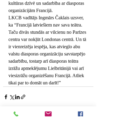
kultūras dzīvē un sadarbība ar diasporas 
organizācijām Francijā.
LKCB vadītājs Ingmārs Čaklais uzsver, 
ka “Francijā latviešiem nav sava teātra. 
Taču divās stundās ar vilcienu no Parīzes 
centra var nokļūt Londonas centrā. Un tā 
ir vienreizēja iespēja, kas atvieglo abu 
valstu diasporas organizāciju savstarpējo 
sadarbību, tostarp arī diasporas teātra 
izrāžu apmeklējumu Lielbritānijā vai arī 
viesizrāžu organizēšanu Francijā. Atliek 
tikai par to domāt un darīt!”
Jaunākie ieraksti
Skatīt visu