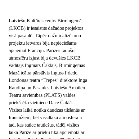
Latviešu Kultūras centrs Birmingemā 
(LKCB) ir iesaistīts dažādos projektos 
visā pasaulē. Tāpēc dažu realizējamo 
projektu ietvaros bija nepieciešams 
apciemot Franciju. Parīzes radošo 
atmosfēru izjust bija devušies LKCB 
vadītājs Ingmārs Čaklais, Birmingemas 
Mazā teātra pārstāvis Inguss Priede, 
Londonas teātra “Trepes” direktore Inga 
Raudiņa un Pasaules Latviešu Amatieru 
Teātru savienības (PLATS) valdes 
priekšsēža vietniece Dace Čaklā.
Vizītes laikā notika daudzas tikšanās ar 
francūžiem, bet vissiltākā atmosfēra ir 
tad, kas satiec tautiešus, tādēļ vizītes 
laikā Parīzē ar prieku tika apciemota arī 