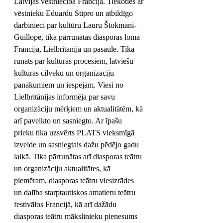
Latvijas vēstniecība Francijā. Tiekoties ar 
vēstnieku Eduardu Stipro un atbildīgo 
darbinieci par kultūru Lauru Štokmani-
Guillopē, tika pārrunātas diasporas loma 
Francijā, Lielbritānijā un pasaulē. Tika 
runāts par kultūras procesiem, latviešu 
kultūras cilvēku un organizāciju 
panākumiem un iespējām. Viesi no 
Lielbritānijas informēja par savu 
organizāciju mērķiem un aktualitātēm, kā 
arī paveikto un sasniegto. Ar īpašu 
prieku tika uzsvērts PLATS vieksmīgā 
izveide un sasniegtais dažu pēdējo gadu 
laikā. Tika pārrunātas arī diasporas teātru 
un organizāciju aktualitātes, kā 
piemēram, diasporas teātru viesizrādes 
un dalība starptautiskos amatieru teātru 
festivālos Francijā, kā arī dažādu 
diasporas teātru mākslinieku pienesums 