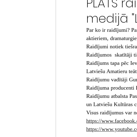
PLATS ra
medijā "
Par ko ir raidījumi? P
aktieriem, dramaturgiem
Raidījumi notiek tiešr
Raidījumos  skatītāji t
Raidījums tapa pēc Ie
Latviešu Amatieru teāt
Raidījumu vadītāji Gun
Raidījuma producenti 
Raidījumu atbalsta Pas
un Latviešu Kultūras 
Visus raidījumus var no
https://www.faceboo
https://www.youtube