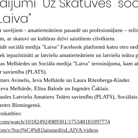
idījumi "Uz Skatuves" so
Laiva"
ar savējiem - amatierteātriem pasaulē un profesionāļiem – reži
, ar skatuvi un kultūras dzīvi saistītiem cilvēkiem. 
aidē sociālā medija "Laiva" Facebook platformā katru otro ned
iek iepazīstināti ar latviešu amatierteātriem un latviešu teātra 
vas Melbārdes un Sociāla medija "Laiva" ierosinājuma, kam at
r savienība (PLATS). 
tars Avinelis, Ieva Melbārde un Laura Ritenberga-Kinder. 
Ieva Melbārde, Elīna Balode un Ingmārs Čaklais.
aules Latviešu Amatieru Teātru savienību (PLATS), Sociālais
centrs Birmingemā.
skatīties: 
k.com/watch/101824924989301/175348181097774
.com/c/Soci%C4%81laismedijsLAIVA/videos