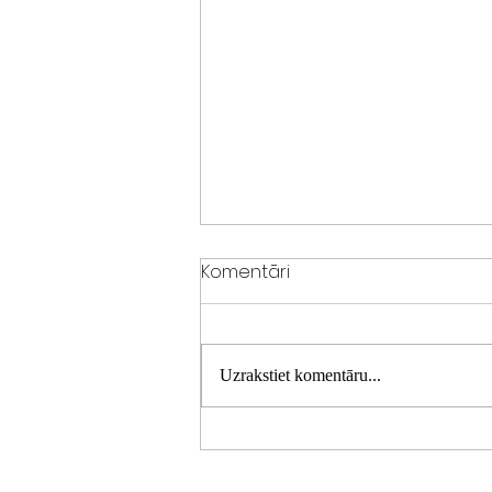
Komentāri
Uzrakstiet komentāru...
ATSKATS uz 2025. gadu!