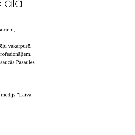
ciālā
soriem, 
ēļu vakarpusē. 
profesionāļiem. 
saucās Pasaules 
 medijs "Laiva" 