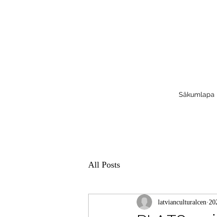
Sākumlapa
All Posts
latvianculturalcen
202