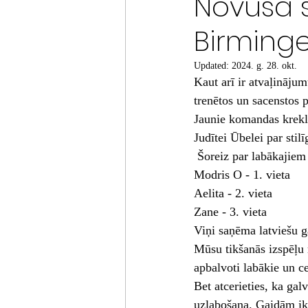
Novusa s
Birmin
Updated:
2024. g. 28. okt.
Kaut arī ir atvaļinājum
trenētos un sacenstos 
Jaunie komandas krekli
Judītei Ūbelei par sti
 Šoreiz par labākajiem
Modris O - 1. vieta
Aelita - 2. vieta
Zane - 3. vieta
Viņi saņēma latviešu 
Mūsu tikšanās izspēļu 
apbalvoti labākie un c
Bet atcerieties, ka gal
uzlabošana. Gaidām ikv