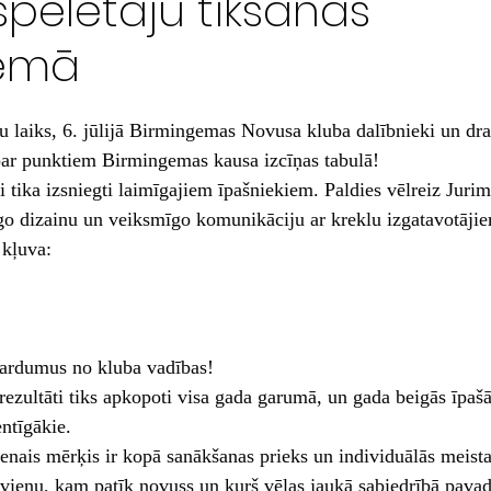
pēlētāju tikšanās
gemā
u laiks, 6. jūlijā Birmingemas Novusa kluba dalībnieki un drau
par punktiem Birmingemas kausa izcīņas tabulā!
 tika izsniegti laimīgajiem īpašniekiem. Paldies vēlreiz Juri
līgo dizainu un veiksmīgo komunikāciju ar kreklu izgatavotāji
 kļuva:
gardumus no kluba vadības!
rezultāti tiks apkopoti visa gada garumā, un gada beigās īpaš
entīgākie.
venais mērķis ir kopā sanākšanas prieks un individuālās meista
ienu, kam patīk novuss un kurš vēlas jaukā sabiedrībā pavad