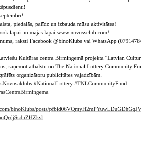
kšpusdienu!
septembrī!
alsta, piedalās, palīdz un izbauda mūsu aktivitātes!
ok lapai un mājas lapai 
www.novussclub.com
!
ar mums, raksti Facebook @binoKlubs vai WhatsApp (0791478
atviešu Kultūras centra Birmingemā projekta "Latvian Cultura
tvaros, saņemot atbalstu no The National Lottery Community F
ogrāfēts organizātoru publicitātes vajadzībām.
sNovusaklubs
#NationalLottery
#TNLCommunityFund
rasCentrsBirmingema
ok.com/binoKlubs/posts/pfbid06VQmyH2mPYuwLDuGDhGq
QrdjSsdnZHZksl