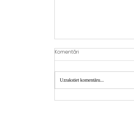
Komentāri
Uzrakstiet komentāru...
ATSKATS uz 2025. gadu!