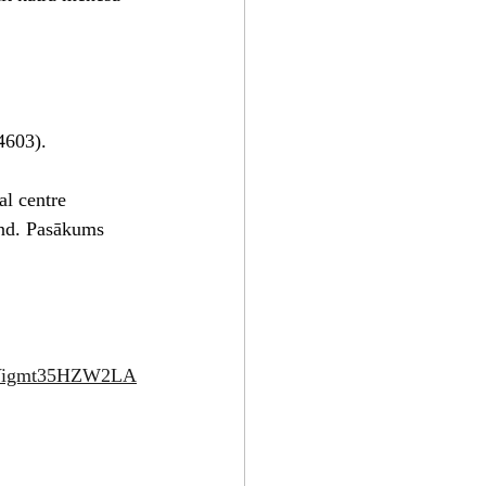
4603).
l centre 
und. Pasākums 
JVigmt35HZW2LA