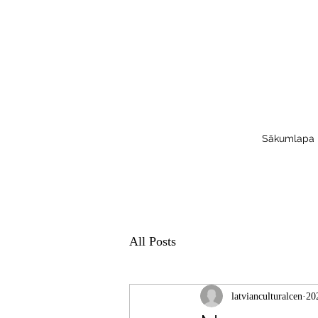
Sākumlapa
All Posts
latvianculturalcen
202