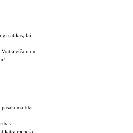
gi satikās, lai 
m Voitkevičam un 
em!
ā pasākumā tiks 
rības 
īt katra mēneša 