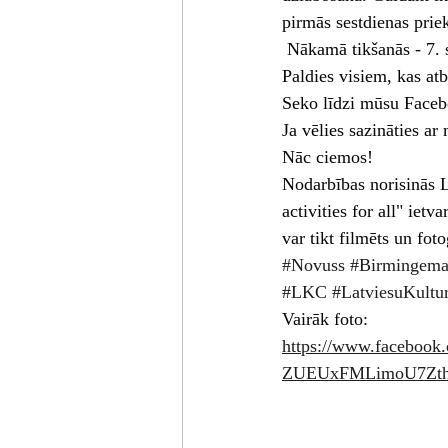
pirmās sestdienas prie
 Nākamā tikšanās - 7. 
Paldies visiem, kas atb
Seko līdzi mūsu Facebo
Ja vēlies sazināties 
Nāc ciemos!
Nodarbības norisinās L
activities for all" ie
var tikt filmēts un fot
#Novuss
#Birmingema
#LKC
#LatviesuKultu
Vairāk foto: 
https://www.facebo
ZUEUxFMLimoU7Zthu