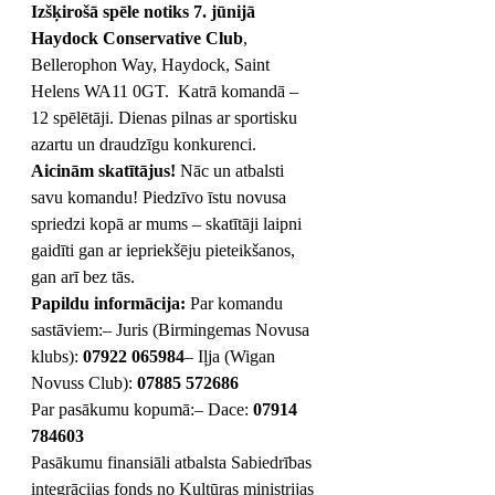
Izšķirošā spēle notiks 7. jūnijā
Haydock Conservative Club
, 
Bellerophon Way, Haydock, Saint 
Helens WA11 0GT.  Katrā komandā – 
12 spēlētāji. Dienas pilnas ar sportisku 
azartu un draudzīgu konkurenci.
Aicinām skatītājus!
 Nāc un atbalsti 
savu komandu! Piedzīvo īstu novusa 
spriedzi kopā ar mums – skatītāji laipni 
gaidīti gan ar iepriekšēju pieteikšanos, 
gan arī bez tās.
Papildu informācija:
 Par komandu 
sastāviem:– Juris (Birmingemas Novusa 
klubs): 
07922 065984
– Iļja (Wigan 
Novuss Club): 
07885 572686
Par pasākumu kopumā:– Dace: 
07914 
784603
Pasākumu finansiāli atbalsta Sabiedrības 
integrācijas fonds no Kultūras ministrijas 