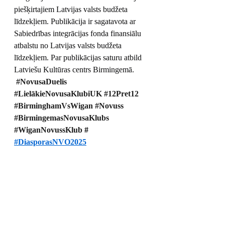
piešķirtajiem Latvijas valsts budžeta 
līdzekļiem. Publikācija ir sagatavota ar 
Sabiedrības integrācijas fonda finansiālu 
atbalstu no Latvijas valsts budžeta 
līdzekļiem. Par publikācijas saturu atbild  
Latviešu Kultūras centrs Birmingemā.
#NovusaDuelis
#LielākieNovusaKlubiUK
#12Pret12
#BirminghamVsWigan
#Novuss
#BirmingemasNovusaKlubs
#WiganNovussKlub
 # 
#DiasporasNVO2025