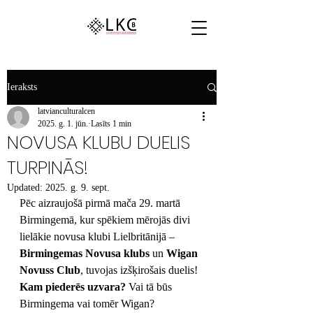
Ieraksts
latvianculturalcen
2025. g. 1. jūn.
Lasīts 1 min
NOVUSA KLUBU DUELIS
TURPINĀS!
Updated:
2025. g. 9. sept.
Pēc aizraujošā pirmā mača 29. martā 
Birmingemā, kur spēkiem mērojās divi 
lielākie novusa klubi Lielbritānijā – 
Birmingemas Novusa klubs
 un 
Wigan 
Novuss Club
, tuvojas izšķirošais duelis!
Kam piederēs uzvara?
 Vai tā būs 
Birmingema vai tomēr Wigan?