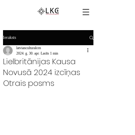
Ieraksts
latvianculturalcen
2024. g. 30. apr.
Lasīts 1 min
Lielbritānijas Kausa
Novusā 2024 izcīņas
Otrais posms