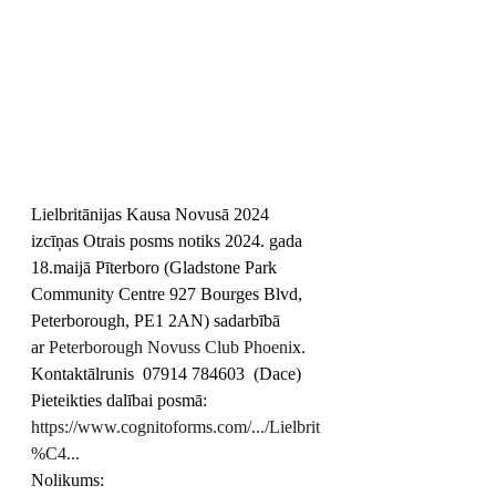
Lielbritānijas Kausa Novusā 2024 
izcīņas Otrais posms notiks 2024. gada 
18.maijā Pīterboro (Gladstone Park 
Community Centre 927 Bourges Blvd, 
Peterborough, PE1 2AN) sadarbībā 
ar
 Peterborough Novuss Club Phoeni
x.
Kontaktālrunis  07914 784603  (Dace)
Pieteikties dalībai posmā: 
https://www.cognitoforms.com/.../Lielbrit
%C4
...
Nolikums: