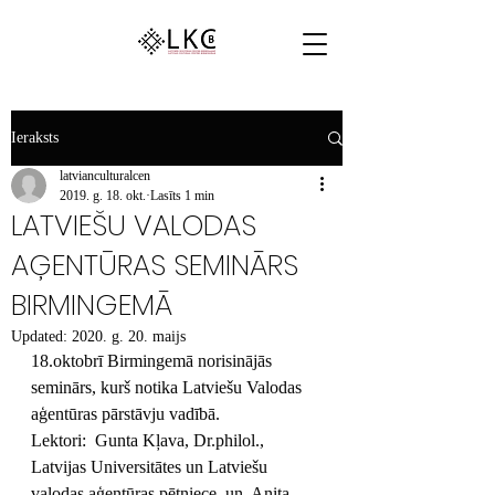
Ieraksts
latvianculturalcen
2019. g. 18. okt.
Lasīts 1 min
LATVIEŠU VALODAS
AĢENTŪRAS SEMINĀRS
BIRMINGEMĀ
Updated:
2020. g. 20. maijs
18.oktobrī Birmingemā norisinājās 
seminārs, kurš notika Latviešu Valodas 
aģentūras pārstāvju vadībā.
Lektori:  Gunta Kļava, Dr.philol., 
Latvijas Universitātes un Latviešu 
valodas aģentūras pētniece, un  Anita 