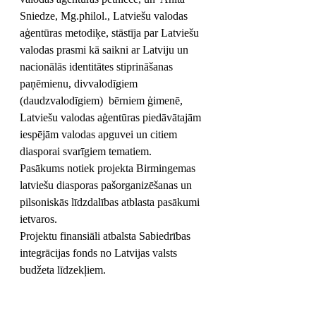
Sniedze, Mg.philol., Latviešu valodas 
aģentūras metodiķe, stāstīja par 
Latviešu 
valodas prasmi kā saikni ar Latviju un 
nacionālās identitātes stiprināšanas 
paņēmienu, divvalodīgiem 
(daudzvalodīgiem)  bērniem ģimenē, 
Latviešu valodas aģentūras piedāvātajām 
iespējām valodas apguvei un citiem 
diasporai svarīgiem tematiem. 
Pasākums notiek projekta Birmingemas 
latviešu diasporas pašorganizēšanas un 
pilsoniskās līdzdalības atblasta pasākumi 
ietvaros. 
Projektu finansiāli atbalsta Sabiedrības 
integrācijas fonds no Latvijas valsts 
budžeta līdzekļiem. 