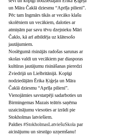
sevi un kopīgi nodziedājām Ērika Ķiģeļa 
un Māra Čaklā dziesmu “Aprīļa pilieni”. 
Pēc tam Ingmārs tikās ar vecāko klašu 
skolēniem un vecākiem, daloties ar 
atmiņām par savu tēvu dzejnieku Māri 
Čaklo, kā arī atbildēja uz klātesošo 
jautājumiem.
Noslēgumā risinājās radošas sarunas ar 
skolas valdi un vecākiem par diasporas 
kultūras jautājumu risināšanas pieredzi 
Zviedrijā un Lielbritānijā. Kopīgi 
nodziedājām Ērika Ķiģeļa un Māra 
Čaklā dziesmu “Aprīļa pilieni”.
Vienojāmies savstarpēji sadarboties un 
Birmingemas Mazais teātris saņēma 
uzaicinājumu viesoties ar izrādi pie 
Stokholmas latviešiem.
Paldies 
#StokholmasLatviešuSkola
 par 
aicinājumu un sirsnīgo uzņemšanu!