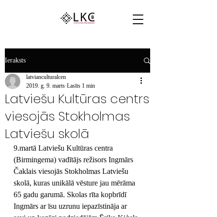
Ieraksts
latvianculturalcen
2019. g. 9. marts
Lasīts 1 min
Latviešu Kultūras centrs
viesojās Stokholmas
Latviešu skolā
9.martā Latviešu Kultūras centra 
(Birmingema) vadītājs režisors Ingmārs 
Čaklais viesojās Stokholmas Latviešu 
skolā, kuras unikālā vēsture jau mērāma 
65 gadu garumā. Skolas rīta kopbrīdī 
Ingmārs ar īsu uzrunu iepazīstināja ar 