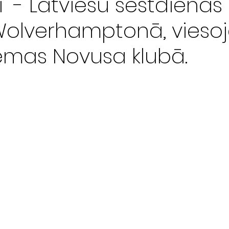
i" - Latviešu sestdienas
Wolverhamptonā, vieso
emas Novusa klubā.