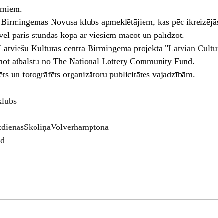
umiem.
 Birmingemas Novusa klubs apmeklētājiem, kas pēc ikreizējās
vēl pāris stundas kopā ar viesiem mācot un palīdzot.
Latviešu Kultūras centra Birmingemā projekta "
Latvian Cultur
mot atbalstu no The National Lottery Community Fund.
ēts un fotogrāfēts organizātoru publicitātes vajadzībām.
lubs
stdienasSkoliņaVolverhamptonā
nd