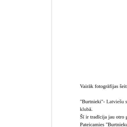
Vairāk fotogrāfijas šeit
"Burtnieki"-
 Latviešu 
klub
ā
.
Šī ir tradīcija jau otr
Pateicamies "Burtniek