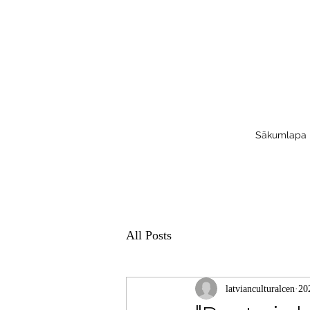
Sākumlapa
All Posts
latvianculturalcen
202