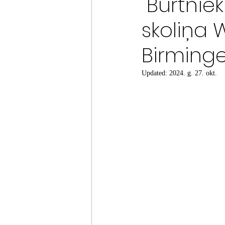
"Burtniek
skoliņa 
Birming
Updated:
2024. g. 27. okt.