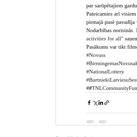
par sarūpētajiem gard
Pateicamies arī visiem
pirmajā pusē pavadīja 
Nodarbības norisinās  
activities for all
" saņe
Pasākums var tikt film
#Novuss
#BirmingemasNovusak
#NationalLottery
#BurtniekiLatviesuSe
#
#
TNLCommunityFu