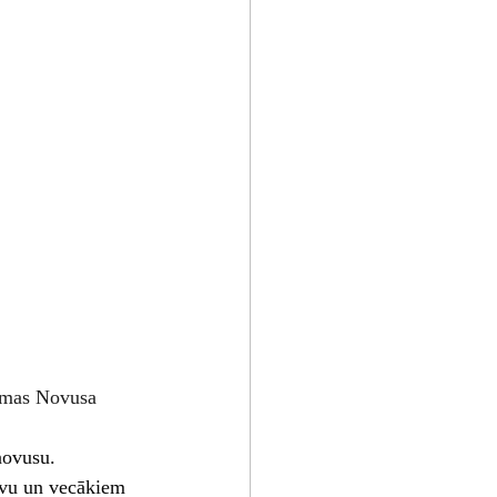
mas Novusa 
 novusu.
tīvu un vecākiem 