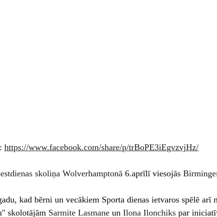
: 
https://www.facebook.com/share/p/trBoPE3iEgvzvjHz/
sestdienas skoliņa Wolverhamptonā
 6.aprīlī viesojās 
Birminge
o gadu, kad bērni un vecākiem Sporta dienas ietvaros spēlē arī
u" skolotājām 
Sarmite Lasmane
 un 
Ilona Ilonchiks
 par inicia