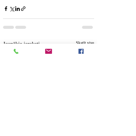
Jaunākie ieraksti
Skatīt visu