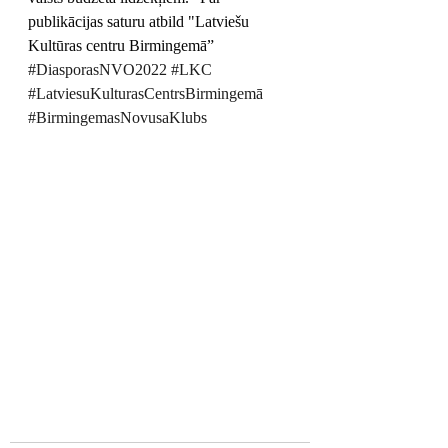
publikācijas saturu atbild "Latviešu 
Kultūras centru Birmingemā” 
#DiasporasNVO2022
#LKC
#LatviesuKulturasCentrsBirmingemā
#BirmingemasNovusaKlubs