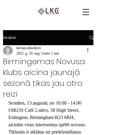
Ieraksts
latvianculturalcen
2022. g. 10. aug.
Lasīts 1 min
Birmingemas Novusa
klubs aicina jaunajā
sezonā tikas jau otro
reizi
Sestdien, 13.augustā, no 10.00 - 14.00 
OIKOS Café 2.stāvs, 58 High Street, 
Erdington, Birmingham B23 6RH, 
aicinām visus interesentus spēlēt novusu. 
Tikšanās ir atklātas un priekšzināšanas 