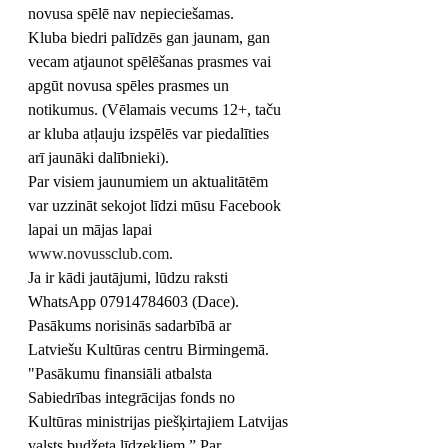
novusa spēlē nav nepieciešamas. 
Kluba biedri palīdzēs gan jaunam, gan 
vecam atjaunot spēlēšanas prasmes vai 
apgūt novusa spēles prasmes un 
notikumus. (Vēlamais vecums 12+, taču 
ar kluba atļauju izspēlēs var piedalīties 
arī jaunāki dalībnieki). 
Par visiem jaunumiem un aktualitātēm 
var uzzināt sekojot līdzi mūsu Facebook 
lapai un mājas lapai 
www.novussclub.com.
Ja ir kādi jautājumi, lūdzu raksti 
WhatsApp 07914784603 (Dace).
Pasākums norisinās sadarbībā ar 
Latviešu Kultūras centru Birmingemā. 
"Pasākumu finansiāli atbalsta 
Sabiedrības integrācijas fonds no 
Kultūras ministrijas piešķirtajiem Latvijas 
valsts budžeta līdzekļiem.” Par 