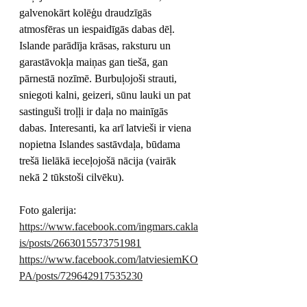
galvenokārt kolēģu draudzīgās 
atmosfēras un iespaidīgās dabas dēļ.
Islande parādīja krāsas, raksturu un 
garastāvokļa maiņas gan tiešā, gan 
pārnestā nozīmē. Burbuļojoši strauti, 
sniegoti kalni, geizeri, sūnu lauki un pat 
sastinguši troļļi ir daļa no mainīgās 
dabas. Interesanti, ka arī latvieši ir viena 
nopietna Islandes sastāvdaļa, būdama 
trešā lielākā ieceļojošā nācija (vairāk 
nekā 2 tūkstoši cilvēku).
Foto galerija:
https://www.facebook.com/ingmars.cakla
is/posts/2663015573751981
https://www.facebook.com/latviesiemKO
PA/posts/729642917535230