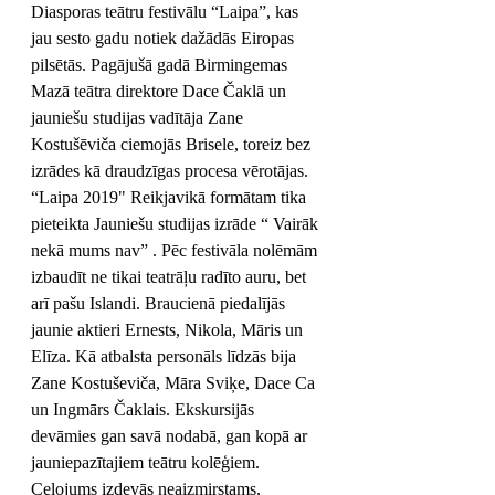
Diasporas teātru festivālu “Laipa”, kas 
jau sesto gadu notiek dažādās Eiropas 
pilsētās. Pagājušā gadā Birmingemas 
Mazā teātra direktore Dace Čaklā un 
jauniešu studijas vadītāja Zane 
Kostušēviča ciemojās Brisele, toreiz bez 
izrādes kā draudzīgas procesa vērotājas.
“Laipa 2019" Reikjavikā formātam tika 
pieteikta Jauniešu studijas izrāde “ Vairāk 
nekā mums nav” . Pēc festivāla nolēmām 
izbaudīt ne tikai teatrāļu radīto auru, bet 
arī pašu Islandi. Braucienā piedalījās 
jaunie aktieri Ernests, Nikola, Māris un 
Elīza. Kā atbalsta personāls līdzās bija 
Zane Kostuševiča, Māra Sviķe, Dace Ca 
un Ingmārs Čaklais. Ekskursijās 
devāmies gan savā nodabā, gan kopā ar 
jauniepazītajiem teātru kolēģiem. 
Ceļojums izdevās neaizmirstams, 