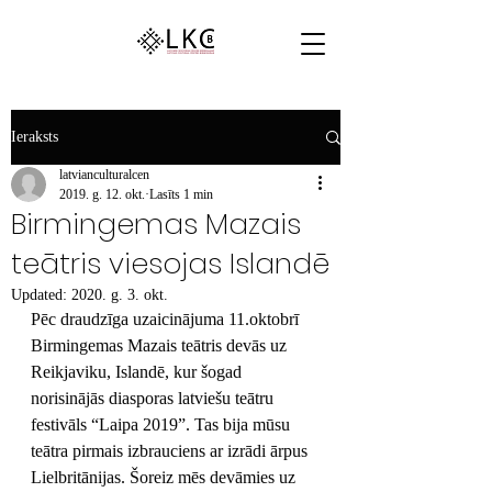
Ieraksts
latvianculturalcen
2019. g. 12. okt.
Lasīts 1 min
Birmingemas Mazais
teātris viesojas Islandē
Updated:
2020. g. 3. okt.
Pēc draudzīga uzaicinājuma 11.oktobrī 
Birmingemas Mazais teātris devās uz 
Reikjaviku, Islandē, kur šogad 
norisinājās diasporas latviešu teātru 
festivāls “Laipa 2019”. Tas bija mūsu 
teātra pirmais izbrauciens ar izrādi ārpus 
Lielbritānijas. Šoreiz mēs devāmies uz 