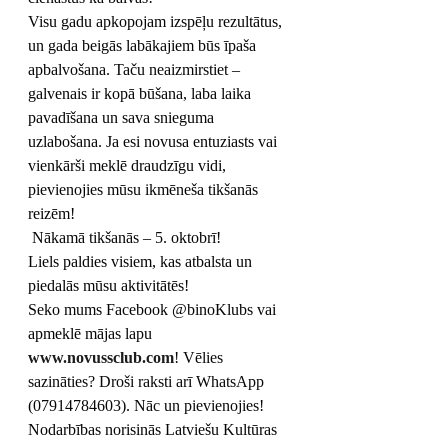
Visu gadu apkopojam izspēļu rezultātus, 
un gada beigās labākajiem būs īpaša 
apbalvošana. Taču neaizmirstiet – 
galvenais ir kopā būšana, laba laika 
pavadīšana un sava snieguma 
uzlabošana. Ja esi novusa entuziasts vai 
vienkārši meklē draudzīgu vidi, 
pievienojies mūsu ikmēneša tikšanās 
reizēm!
 Nākamā tikšanās – 5. oktobrī!
Liels paldies visiem, kas atbalsta un 
piedalās mūsu aktivitātēs!
Seko mums Facebook @binoKlubs vai 
apmeklē mājas lapu 
www.novussclub.com
! Vēlies 
sazināties? Droši raksti arī WhatsApp 
(07914784603). Nāc un pievienojies!
Nodarbības norisinās Latviešu Kultūras 