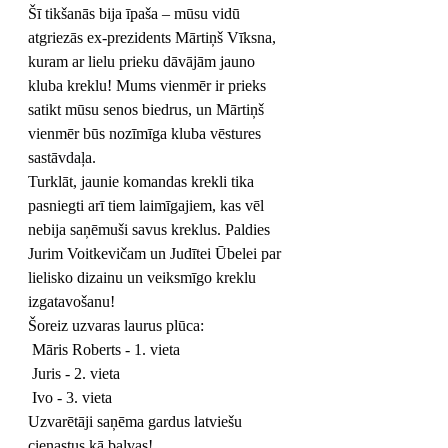
Šī tikšanās bija īpaša – mūsu vidū 
atgriezās ex-prezidents Mārtiņš Vīksna, 
kuram ar lielu prieku dāvājām jauno 
kluba kreklu! Mums vienmēr ir prieks 
satikt mūsu senos biedrus, un Mārtiņš 
vienmēr būs nozīmīga kluba vēstures 
sastāvdaļa.
Turklāt, jaunie komandas krekli tika 
pasniegti arī tiem laimīgajiem, kas vēl 
nebija saņēmuši savus kreklus. Paldies 
Jurim Voitkevičam un Judītei Ūbelei par 
lielisko dizainu un veiksmīgo kreklu 
izgatavošanu!
Šoreiz uzvaras laurus plūca:
 Māris Roberts - 1. vieta
 Juris - 2. vieta
 Ivo - 3. vieta
Uzvarētāji saņēma gardus latviešu 
cienastus kā balvas!