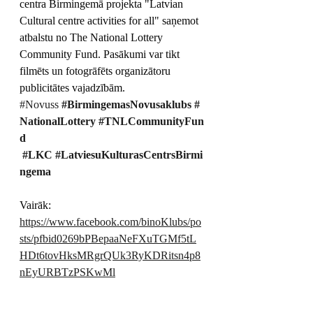
centra Birmingemā projekta "Latvian 
Cultural centre activities for all" saņemot 
atbalstu no The National Lottery 
Community Fund. Pasākumi var tikt 
filmēts un fotogrāfēts organizātoru 
publicitātes vajadzībām.
#Novuss
#BirmingemasNovusaklubs
#
NationalLottery
#TNLCommunityFun
d
#LKC
#LatviesuKulturasCentrsBirmi
ngema
Vairāk: 
https://www.facebook.com/binoKlubs/po
sts/pfbid0269bPBepaaNeFXuTGMf5tL
HDt6tovHksMRgrQUk3RyKDRitsn4p8
nEyURBTzPSKwMl