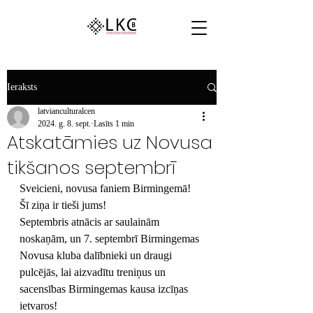
Ieraksts
latvianculturalcen
2024. g. 8. sept.
Lasīts 1 min
Atskatāmies uz Novusa
tikšanos septembrī
Sveicieni, novusa faniem Birmingemā! 
Šī ziņa ir tieši jums!
Septembris atnācis ar saulainām 
noskaņām, un 7. septembrī Birmingemas 
Novusa kluba dalībnieki un draugi 
pulcējās, lai aizvadītu treniņus un 
sacensības Birmingemas kausa izcīņas 
ietvaros!