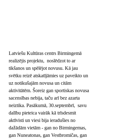
Latviešu Kultūras centrs Birmingemā 
realizējis projektu,  noslēdzot to ar 
tikšanos un spēlējot novusu. Kā jau 
svētku reizē atskatījāmies uz paveikto un 
uz notikušajām novusa un citām 
aktivitātēm. Šoreiz gan sportiskas novusa 
sacensības nebija, taču arī bez azarta 
neiztika. Pasākumā, 30.septembrī,  savu 
dalību pieteica vairāk kā trīsdesmit 
aktīvisti un viesi bija ieradušies no 
dažādām vietām - gan no Birmingemas, 
gan Nuneatonas, gan Vestbromičas, gan 