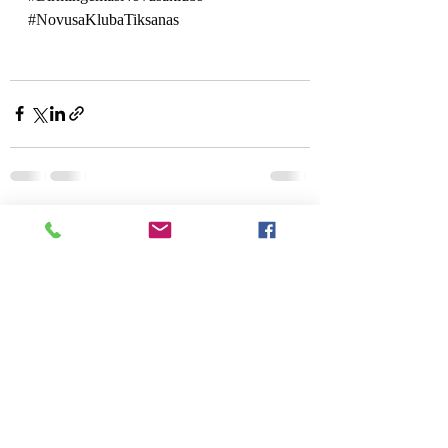
#N
ovusaKlubaTiksanas
Jaunākie ieraksti
Skatīt visu