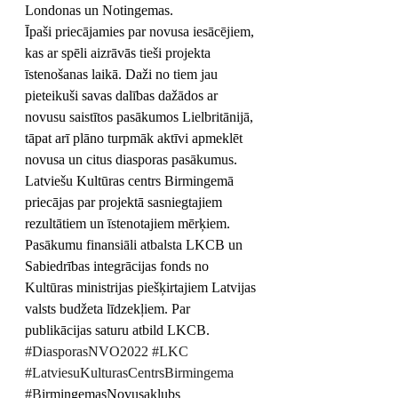
Londonas un Notingemas.
Īpaši priecājamies par novusa iesācējiem, 
kas ar spēli aizrāvās tieši projekta 
īstenošanas laikā. Daži no tiem jau 
pieteikuši savas dalības dažādos ar 
novusu saistītos pasākumos Lielbritānijā, 
tāpat arī plāno turpmāk aktīvi apmeklēt 
novusa un citus diasporas pasākumus. 
Latviešu Kultūras centrs Birmingemā 
priecājas par projektā sasniegtajiem 
rezultātiem un īstenotajiem mērķiem. 
Pasākumu finansiāli atbalsta LKCB un 
Sabiedrības integrācijas fonds no 
Kultūras ministrijas piešķirtajiem Latvijas 
valsts budžeta līdzekļiem. Par 
publikācijas saturu atbild LKCB.
#DiasporasNVO2022
#LKC
#LatviesuKulturasCentrsBirmingema
#B
irmingemasNovusaklubs 