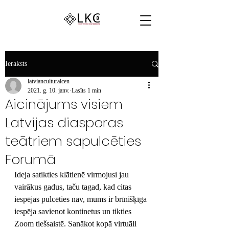
Ieraksts
latvianculturalcen
2021. g. 10. janv.
Lasīts 1 min
Aicinājums visiem
Latvijas diasporas
teātriem sapulcēties
Forumā
Ideja satikties klātienē virmojusi jau 
vairākus gadus, taču tagad, kad citas 
iespējas pulcēties nav, mums ir brīnišķīga 
iespēja savienot kontinetus un tikties 
Zoom tiešsaistē. Sanākot kopā virtuāli 