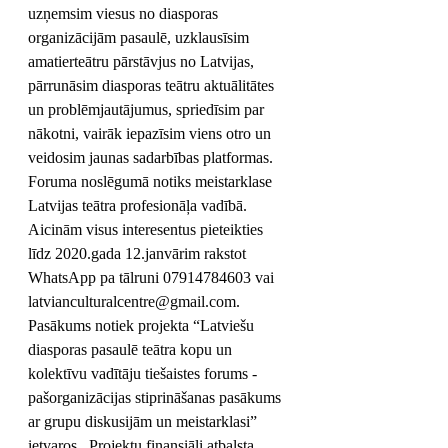
uzņemsim viesus no diasporas 
organizācijām pasaulē, uzklausīsim 
amatierteātru pārstāvjus no Latvijas, 
pārrunāsim diasporas teātru aktuālitātes 
un problēmjautājumus, spriedīsim par 
nākotni, vairāk iepazīsim viens otro un 
veidosim jaunas sadarbības platformas. 
Foruma noslēgumā notiks meistarklase 
Latvijas teātra profesionāļa vadībā. 
Aicinām visus interesentus pieteikties 
līdz 2020.gada 12.janvārim rakstot 
WhatsApp pa tālruni 07914784603 vai 
latvianculturalcentre@gmail.com.
Pasākums notiek projekta “Latviešu 
diasporas pasaulē teātra kopu un 
kolektīvu vadītāju tiešaistes forums - 
pašorganizācijas stiprināšanas pasākums 
ar grupu diskusijām un meistarklasi” 
ietvaros.  Projektu finansiāli atbalsta 